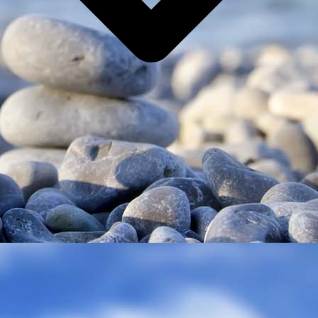
Tel.:
04521 6354
oder
1091
Fax:
04521 78221
Rezeptbestellung: Tel: 04521 8310369
E-mail: haz-peterstrasse@t-online.de
Ärztlicher-Bereitschaftsdienst
Apotheken-Notdienst