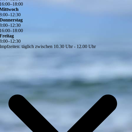
16
:
00
–
18
:
00
Mittwoch
8
:
00
–
12
:
30
Donnerstag
8
:
00
–
12
:
30
16
:
00
–
18
:
00
Freitag
8
:
00
–
12
:
30
Impfzeiten: täglich zwischen 10.30 Uhr - 12.00 Uhr