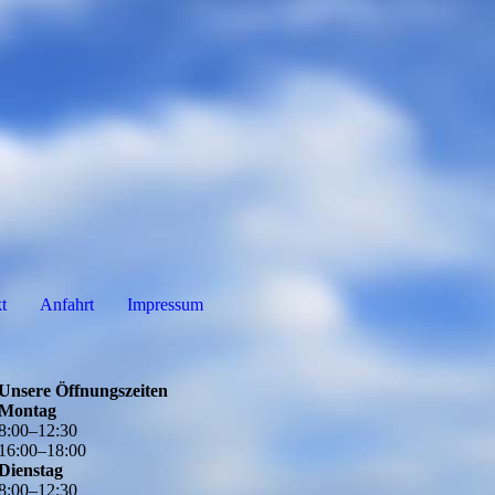
t
Anfahrt
Impressum
Unsere Öffnungszeiten
Montag
8
:
00
–
12
:
30
16
:
00
–
18
:
00
Dienstag
8
:
00
–
12
:
30