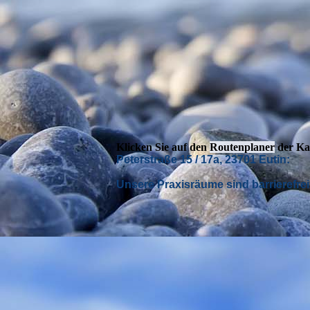
Klicken Sie auf den
Routenplaner
der Kar
Peterstraße 15 / 17a, 23701 Eutin:
Unsere Praxisräume sind barrierefrei